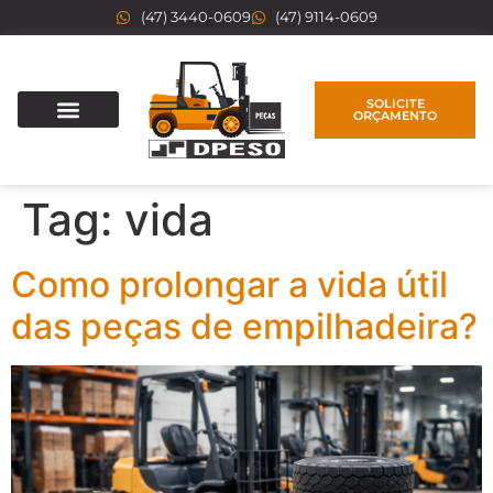
(47) 3440-0609
(47) 9114-0609
SOLICITE
ORÇAMENTO
Tag:
vida
Como prolongar a vida útil
das peças de empilhadeira?