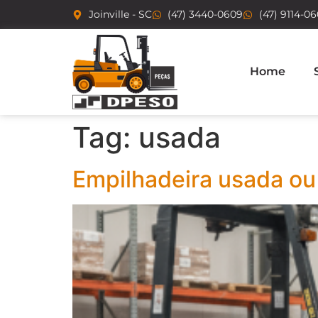
Joinville - SC
(47) 3440-0609
(47) 9114-0
Home
Tag:
usada
Empilhadeira usada ou 