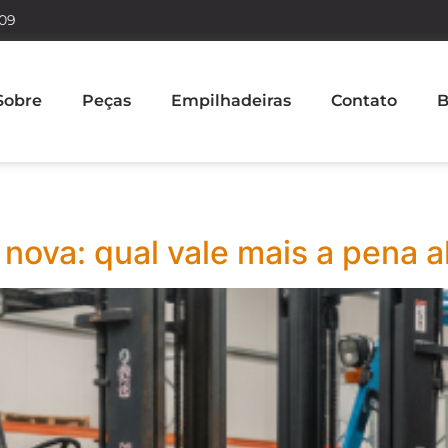
609
Sobre
Peças
Empilhadeiras
Contato
B
nova: qual vale mais a pena a