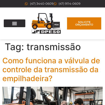
(47) 3440-0609
(47) 9114-0609
SOLICITE
ORÇAMENTO
Tag:
transmissão
Como funciona a válvula de
controle da transmissão da
empilhadeira?