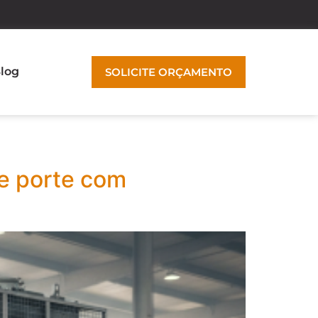
log
SOLICITE ORÇAMENTO
e porte com