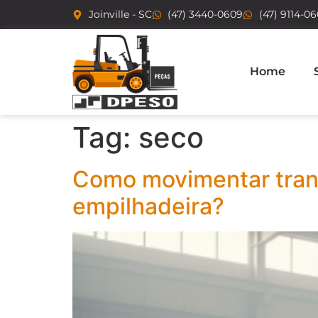
Joinville - SC
(47) 3440-0609
(47) 9114-0
Home
Tag:
seco
Como movimentar tran
empilhadeira?