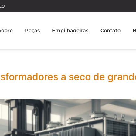
609
Sobre
Peças
Empilhadeiras
Contato
B
sformadores a seco de grand