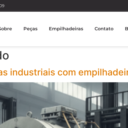
609
Sobre
Peças
Empilhadeiras
Contato
B
do
s industriais com empilhadeir