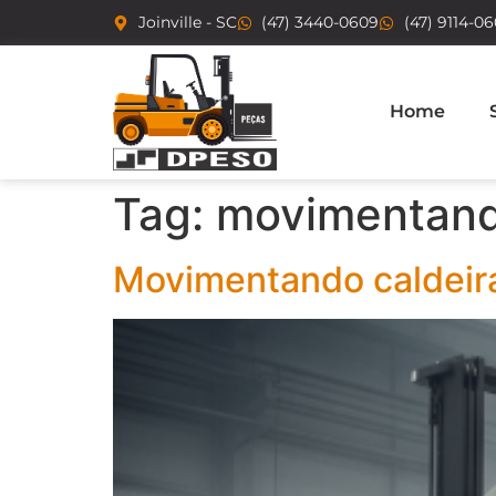
Joinville - SC
(47) 3440-0609
(47) 9114-0
Home
Tag:
movimentan
Movimentando caldeira