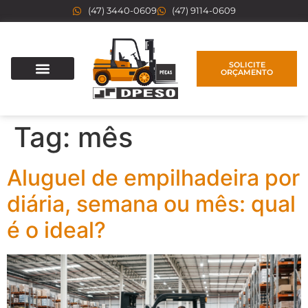
(47) 3440-0609
(47) 9114-0609
SOLICITE
ORÇAMENTO
Tag:
mês
Aluguel de empilhadeira por
diária, semana ou mês: qual
é o ideal?