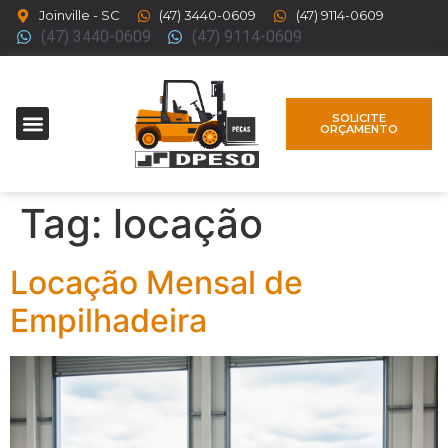
Joinville - SC
(47) 3440-0609
(47) 9114-0609
(47) 3440-0609
(47) 9114-0609
SOLICITE
ORÇAMENTO
Tag:
locação
Locação Mensal de
Empilhadeira