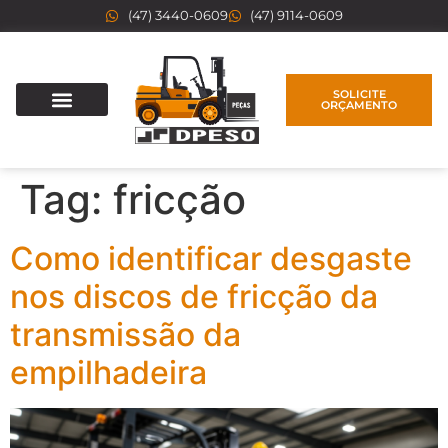
(47) 3440-0609
(47) 9114-0609
SOLICITE
ORÇAMENTO
Tag:
fricção
Como identificar desgaste
nos discos de fricção da
transmissão da
empilhadeira