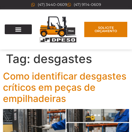
(47) 3440-0609
(47) 9114-0609
SOLICITE
ORÇAMENTO
Tag:
desgastes
Como identificar desgastes
críticos em peças de
empilhadeiras