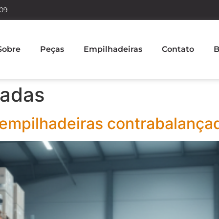
609
Sobre
Peças
Empilhadeiras
Contato
B
çadas
 empilhadeiras contrabalançad