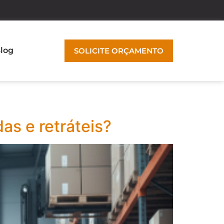
log
SOLICITE ORÇAMENTO
as e retráteis?