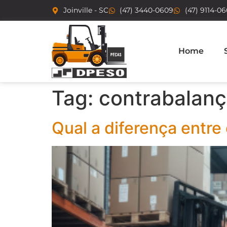
Joinville - SC
(47) 3440-0609
(47) 9114-0
Home
Tag:
contrabalan
Qual a diferença entre