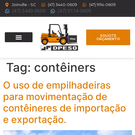
Joinville - SC
(47) 3440-0609
(47) 9114-0609
(47) 3440-0609
(47) 9114-0609
SOLICITE
ORÇAMENTO
Tag:
contêiners
O uso de empilhadeiras
para movimentação de
contêineres de importação
e exportação.