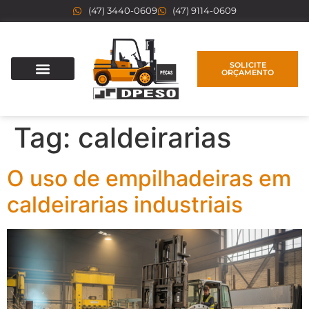
(47) 3440-0609
(47) 9114-0609
SOLICITE
ORÇAMENTO
Tag:
caldeirarias
O uso de empilhadeiras em
caldeirarias industriais