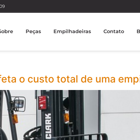
609
Sobre
Peças
Empilhadeiras
Contato
B
ta o custo total de uma empi