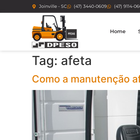
Joinville - SC
(47) 3440-0609
(47) 9114-0
Home
Tag:
afeta
Como a manutenção afe