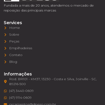
Fundada a mais de 20 anos, atendemos o mercado de
reposição das principais marcas
Services
Home
Sobre
Peças
Empilhadeiras
Contato
Blog
Informações
Rod. BR101 - KM37, 13230 - Costa e Silva, Joinville - SC,
89216-500
(47) 3440-0609
(47) 9114-0609
orcamentos@dpeso.com.br